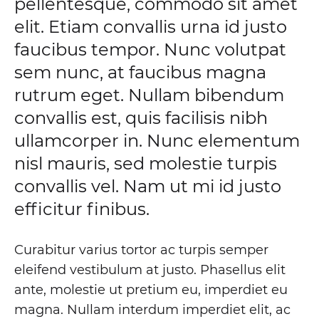
pellentesque, commodo sit amet
Classic
elit. Etiam convallis urna id justo
Button-
faucibus tempor. Nunc volutpat
Up
sem nunc, at faucibus magna
rutrum eget. Nullam bibendum
convallis est, quis facilisis nibh
AUGUST
24,
ullamcorper in. Nunc elementum
2018
nisl mauris, sed molestie turpis
0
SHARE
convallis vel. Nam ut mi id justo
efficitur finibus.
NO
COMMENTS
ON
TRY
Curabitur varius tortor ac turpis semper
THESE
eleifend vestibulum at justo. Phasellus elit
TAKES
ON
ante, molestie ut pretium eu, imperdiet eu
A
CLASSIC
magna. Nullam interdum imperdiet elit, ac