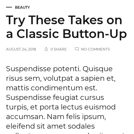
BEAUTY
Try These Takes on
a Classic Button-Up
ON
AUGUST 24, 2018
0 SHARE
NO COMMENTS
TRY
THESE
TAKES
Try
Suspendisse potenti. Quisque
ON
A
risus sem, volutpat a sapien et,
These
CLASSIC
mattis condimentum est.
BUTTON-
UP
Takes
Suspendisse feugiat cursus
turpis, et porta lectus euismod
on
accumsan. Nam felis ipsum,
a
eleifend sit amet sodales